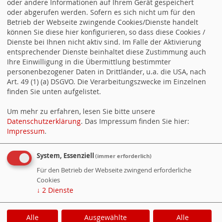
oder andere Informationen auf Ihrem Gerät gespeichert
oder abgerufen werden. Sofern es sich nicht um für den
Betrieb der Webseite zwingende Cookies/Dienste handelt
Juso Kreisverband
können Sie diese hier konfigurieren, so dass diese Cookies /
Heilbronn Stadt und Land
Dienste bei Ihnen nicht aktiv sind. Im Falle der Aktivierung
entsprechender Dienste beinhaltet diese Zustimmung auch
Ihre Einwilligung in die Übermittlung bestimmter
Suchen
personenbezogener Daten in Drittländer, u.a. die USA, nach
Art. 49 (1) (a) DSGVO. Die Verarbeitungszwecke im Einzelnen
finden Sie unten aufgelistet.
Um mehr zu erfahren, lesen Sie bitte unsere
Datenschutzerklärung
. Das Impressum finden Sie hier:
Impressum
.
Gemeinde Untereisesheim
System, Essenziell
(immer erforderlich)
Homepage Gemeinde Untereisesheim
Für den Betrieb der Webseite zwingend erforderliche
Partnergemeinde Durtal
Cookies
↓
2
Dienste
WebSozis
WebsoziCMS
Cookie-Manager
Alle
Ausgewählte
Alle
Datenschutzerklärung
Impressum