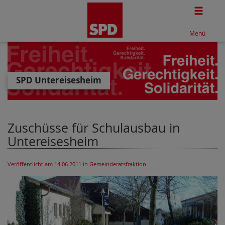
Togg
Menü
SPD Untereisesheim
Zuschüsse für Schulausbau in
Untereisesheim
Veröffentlicht am 14.06.2011
in Gemeinderatsfraktion