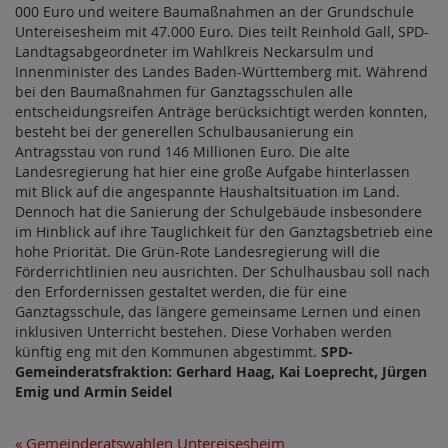
000 Euro und weitere Baumaßnahmen an der Grundschule
Untereisesheim mit 47.000 Euro. Dies teilt Reinhold Gall, SPD-
Landtagsabgeordneter im Wahlkreis Neckarsulm und
Innenminister des Landes Baden-Württemberg mit. Während
bei den Baumaßnahmen für Ganztagsschulen alle
entscheidungsreifen Anträge berücksichtigt werden konnten,
besteht bei der generellen Schulbausanierung ein
Antragsstau von rund 146 Millionen Euro. Die alte
Landesregierung hat hier eine große Aufgabe hinterlassen
mit Blick auf die angespannte Haushaltsituation im Land.
Dennoch hat die Sanierung der Schulgebäude insbesondere
im Hinblick auf ihre Tauglichkeit für den Ganztagsbetrieb eine
hohe Priorität. Die Grün-Rote Landesregierung will die
Förderrichtlinien neu ausrichten. Der Schulhausbau soll nach
den Erfordernissen gestaltet werden, die für eine
Ganztagsschule, das längere gemeinsame Lernen und einen
inklusiven Unterricht bestehen. Diese Vorhaben werden
künftig eng mit den Kommunen abgestimmt.
SPD-
Gemeinderatsfraktion: Gerhard Haag, Kai Loeprecht, Jürgen
Emig und Armin Seidel
«
Gemeinderatswahlen Untereisesheim